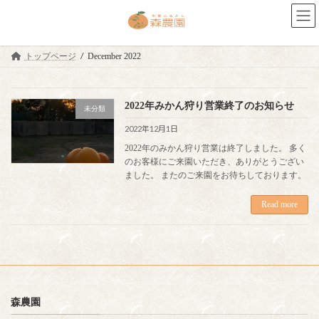
Skip
Skip
to
to
the
the
content
Navigation
トップページ
December 2022
2022年みかん狩り営業終了のお知らせ
未分類
2022年12月1日
2022年のみかん狩り営業は終了しました。 多く
のお客様にご来園いただき、ありがとうござい
ました。 またのご来園をお待ちしております。
Read more
森農園